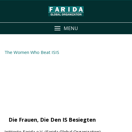
Skip
to
content
MENU
The Women Who Beat ISIS
Die Frauen, Die Den IS Besiegten
Initiierte Farida e.V. (Farida Global Organization)