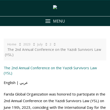
Skip
to
content
MENU
Home
2023
July
2
The 2nd Annual Conference on the Yazidi Survivors Law
(YSL)
The 2nd Annual Conference on the Yazidi Survivors Law
(YSL)
English | عربي
Farida Global Organization was honored to participate in the
2nd Annual Conference on the Yazidi Survivors Law (YSL) on
June 19th, 2023, coinciding with the International Day for the