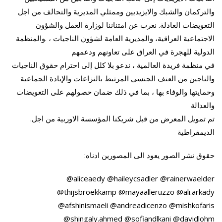
والتركمان والشبك والايزيديين وممثلي المديرية والتحالف من اجل
التعويضات العادلة. نعرب عن امتناننا لوزارة العمل والشؤون
الاجتماعية العراقية، والمديرية العامة لشؤون الناجيات ، .والمنظمة
الدولية للهجرة في العراق على تعاونهم ودعمهم
في منظمة فريدة العالمية ، ندعو بلا كلل إلى احترام حقوق الناجيات
والناجين من العنف الجنسي المرتبط بالنزاعات والإبادة الجماعية
وحمايتها والوفاء بها ، بما في ذلك ضمان حصولهم على التعويضات
والعدالة
.تم تمويل المعرض من قبل شريكنا المؤسسة الاوربية من اجل
الديمقراطية
:حقوق نشر الصور يعود الى المصورين ادناه
@aliceaedy @haileycsadler @rainerwaelder
@thijsbroekkamp @mayaalleruzzo @ali.arkady
@afshinismaeli @andreadicenzo @mishkofaris
@shingaly.ahmed @sofiandlkani @davidlohm