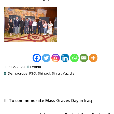
Jul 2, 2023
Events
Tags
Democracy
,
FGO
,
Shingal
,
Sinjar
,
Yazidis
Post
To commemorate Mass Graves Day in Iraq
Navigation