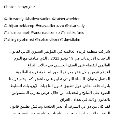
Photos copyright:
@aliceaedy @haileycsadler @rainerwaelder
@thijsbroekkamp @mayaalleruzzo @ali.arkady
@afshinismaeli @andreadicenzo @mishkofaris
@shingaly.ahmed @sofiandlkani @davidlohm
.شاركت منظمة فريدة العالمية في المؤتمر السنوي الثاني لقانون
الناجيات الإيزيديات في 19 يونيو 2023 ، الذي صادف مع اليوم
العالمي للقضاء على العنف الجنسي في حالات النزاع
.لقد تم عرض وبكل فخر معرض الصور لمنظمة فريدة العالمية
المتنقل بعنوان “النساء اللواتي تغلبن على داعش” كما وقام فريقنا
بادراة حلقة نقاش حول تطبيق قانون الناجيات الإيزيديات لتسليط
الضوء على النتائج والتحديات من خلال عرض تجارب المشمولين
بالقانون وذلك في بغداد ، العراق
لقد كان من دواعي الشرف أن ندير الجلسة ونناقش تطبيق قانون
الناجيات الايزيديات إلى جانب الناجيات والناجين من المسيحيين